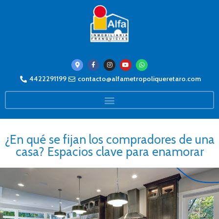
4422291199
contacto@alfametropoliqueretaro.com
¿En qué se fijan los compradores de una
casa? Espacios clave para enamorar