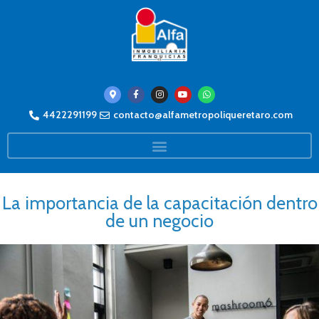
4422291199
contacto@alfametropoliqueretaro.com
La importancia de la capacitación dentro
de un negocio