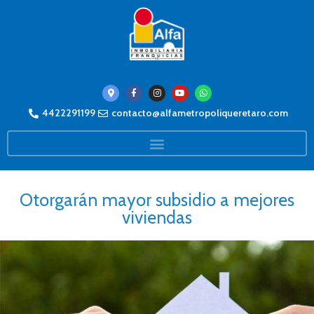
4422291199
contacto@alfametropoliqueretaro.com
Otorgarán mayor subsidio a mejores
viviendas