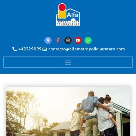
4422291199
contacto@alfametropoliqueretaro.com