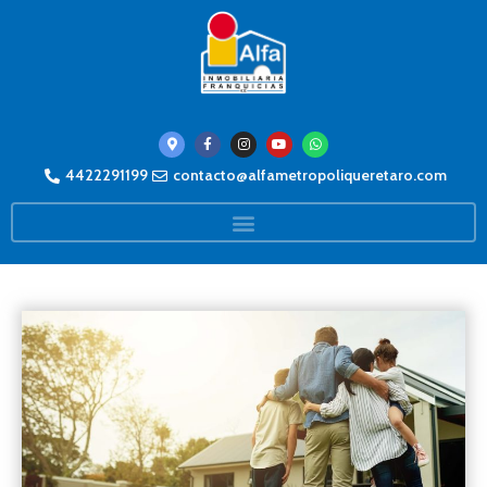
4422291199
contacto@alfametropoliqueretaro.com